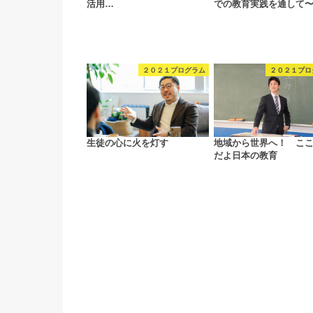
活⽤…
での教育実践を通して
２０２１プログラム
２０２１プロ
生徒の心に火を灯す
地域から世界へ！ こ
だよ日本の教育