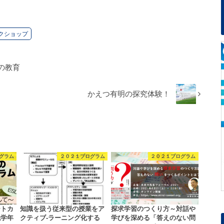
クショップ
の教育
かえつ有明の探究体験！
グラム
２０２１プログラム
２０２１プログラム
ートカ
知識を扱う従来型の授業をア
探求学習のつくり方～対話や
低学年
クティブ-ラーニング化する
学びを深める「答えのない問