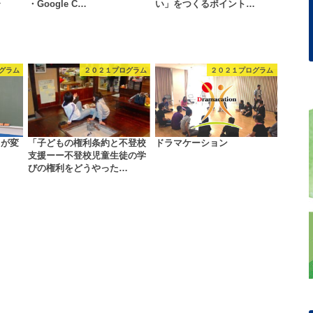
〜
・Google C…
い」をつくるポイント…
グラム
２０２１プログラム
２０２１プログラム
こが変
「子どもの権利条約と不登校
ドラマケーション
支援ーー不登校児童生徒の学
びの権利をどうやった…