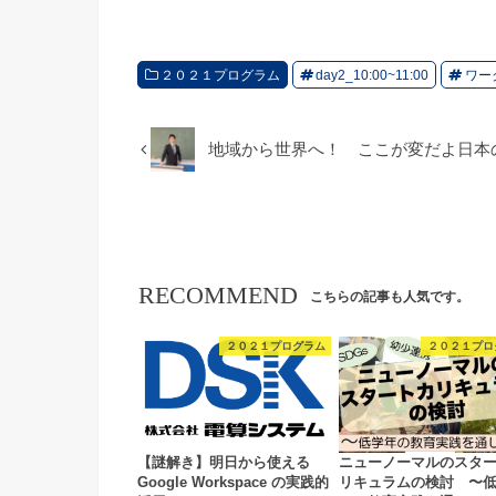
２０２１プログラム
day2_10:00~11:00
ワー
地域から世界へ！ ここが変だよ日本
RECOMMEND
こちらの記事も人気です。
２０２１プログラム
２０２１プロ
【謎解き】明⽇から使える
ニューノーマルのスタ
Google Workspace の実践的
リキュラムの検討 〜