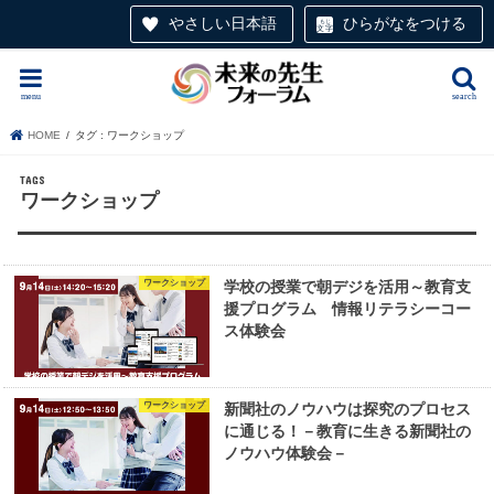
やさしい日本語
ひらがなをつける
menu
search
HOME
タグ : ワークショップ
ワークショップ
ワークショップ
学校の授業で朝デジを活用～教育支
援プログラム 情報リテラシーコー
ス体験会
ワークショップ
新聞社のノウハウは探究のプロセス
に通じる！－教育に生きる新聞社の
ノウハウ体験会－