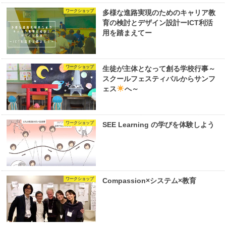
ワークショップ
多様な進路実現のためのキャリア教
育の検討とデザイン設計ーICT利活
用を踏まえてー
ワークショップ
生徒が主体となって創る学校行事～
スクールフェスティバルからサンフ
ェス
へ～
ワークショップ
SEE Learning の学びを体験しよう
ワークショップ
Compassion×システム×教育