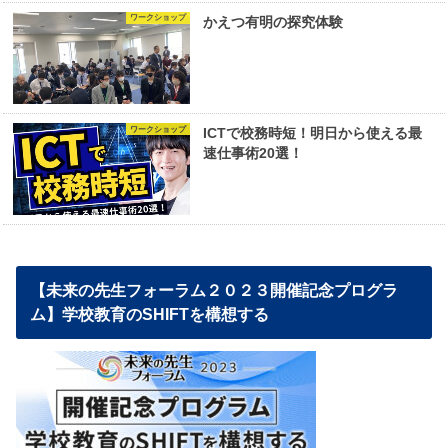
ワークショップ
かえつ有明の探究体験
ワークショップ
ICTで校務時短！明日から使える最
速仕事術20選！
【未来の先生フォーラム２０２３開催記念プログラ
ム】学校教育のSHIFTを構想する