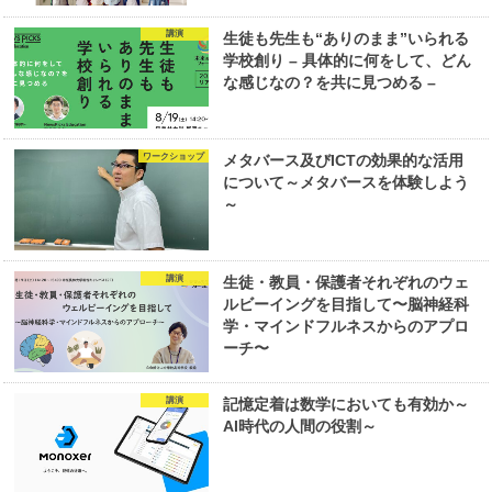
講演
生徒も先生も“ありのまま”いられる
学校創り – 具体的に何をして、どん
な感じなの？を共に見つめる –
ワークショップ
メタバース及びICTの効果的な活用
について～メタバースを体験しよう
～
講演
生徒・教員・保護者それぞれのウェ
ルビーイングを目指して〜脳神経科
学・マインドフルネスからのアプロ
ーチ〜
講演
記憶定着は数学においても有効か～
AI時代の人間の役割～