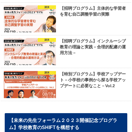
講演
【招聘プログラム】主体的な学習者
を育む自己調整学習の実際
講演
【招聘プログラム】インクルーシブ
教育の理論と実践－合理的配慮の運
用方法－
講演
【特別プログラム】学校アップデー
ト－小学校の事例から探る学校アッ
プデートに必要なこと－Vol.2
【未来の先生フォーラム２０２３開催記念プログラ
ム】学校教育のSHIFTを構想する