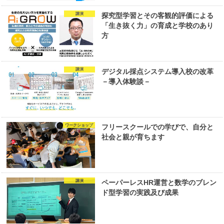
講演
探究型学習とその客観的評価による
「生き抜く力」の育成と学校のあり
方
講演
デジタル採点システム導入校の改革
－導入体験談－
ワークショップ
フリースクールでの学びで、自分と
社会と親が育ちます
講演
ペーパーレスHR運営と数学のブレン
ド型学習の実践及び成果