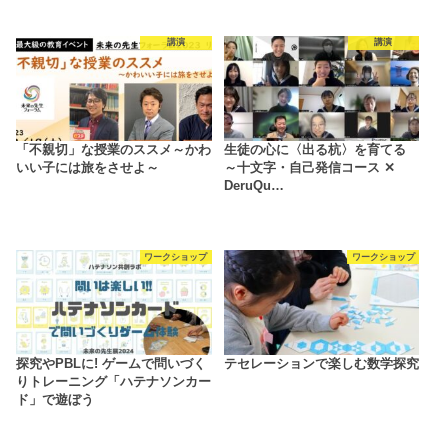
講演
講演
「不親切」な授業のススメ～かわ
生徒の心に〈出る杭〉を育てる
いい子には旅をさせよ～
～十文字・自己発信コース ✕
DeruQu…
ワークショップ
ワークショップ
探究やPBLに! ゲームで問いづく
テセレーションで楽しむ数学探究
りトレーニング「ハテナソンカー
ド」で遊ぼう