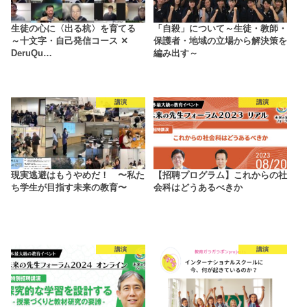
生徒の心に〈出る杭〉を育てる
「自殺」について～生徒・教師・
～十文字・自己発信コース ✕
保護者・地域の立場から解決策を
DeruQu…
編み出す～
講演
講演
現実逃避はもうやめだ！ 〜私た
【招聘プログラム】これからの社
ち学生が目指す未来の教育〜
会科はどうあるべきか
講演
講演