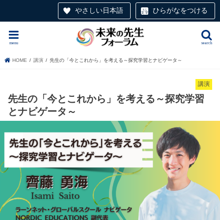
やさしい日本語
ひらがなをつける
menu
search
HOME
講演
先生の「今とこれから」を考える～探究学習とナビゲータ～
講演
先生の「今とこれから」を考える～探究学習
とナビゲータ～