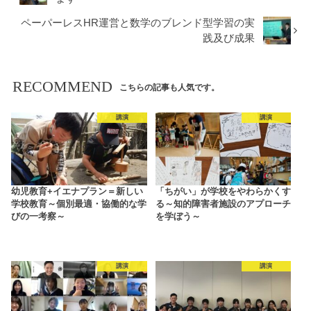
ペーパーレスHR運営と数学のブレンド型学習の実
践及び成果
RECOMMEND
こちらの記事も人気です。
講演
講演
幼児教育+イエナプラン＝新しい
「ちがい」が学校をやわらかくす
学校教育～個別最適・協働的な学
る～知的障害者施設のアプローチ
びの一考察～
を学ぼう～
講演
講演