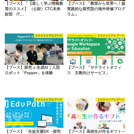
【ブース】「【楽しく学ぶ情報教
【ブース】「教室から世界へ！超
育のススメ】 （公財）CTC未来
実践的な探究型の海外研修プログ
財団 IT…
ラム」
２０２４リアルブース
２０２４リアルブース
【ブース】探究 x 生成AI｜人型
【ブース】「サテライトオフィ
ロボット「Pepper」を体験
ス 文教向けサービス」
２０２４リアルブース
２０２４リアルブース
【ブース】「生徒支援DX・探究
【ブース】高校生が作るギフト～