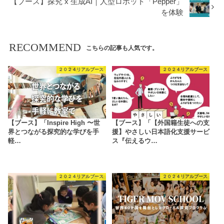
【ブース】探究 x 生成AI｜人型ロボット「Pepper」
を体験
RECOMMEND
こちらの記事も人気です。
２０２４リアルブース
２０２４リアルブース
【ブース】「Inspire High 〜世
【ブース】「【外国籍生徒への支
界とつながる探究的な学びを手
援】やさしい日本語化支援サービ
軽…
ス『伝えるウ…
２０２４リアルブース
２０２４リアルブース