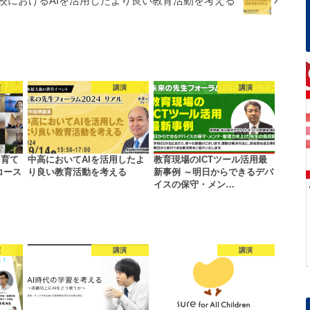
校におけるAIを活用したより良い教育活動を考える
演
講演
講演
を育て
中高においてAIを活用したよ
教育現場のICTツール活用最
コース
り良い教育活動を考える
新事例 ～明日からできるデバ
イスの保守・メン…
演
講演
講演