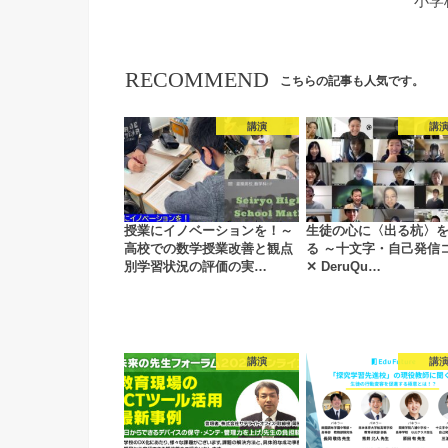
小学
RECOMMEND
こちらの記事も人気です。
講演
講
授業にイノベーションを！～
生徒の心に〈出る杭〉
高校での数学授業改善と観点
る ～十文字・自己発信
別学習状況の評価の実…
✕ DeruQu…
講演
講