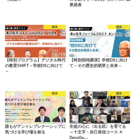
果発表
講演
講演
【特別プログラム】デジタル時代
【特別招待講演】学校DXに向け
の教育SHIFT－学校DXに向けて
て－その歴史的萌芽と未来－
－
講演
講演
誰もがアントレプレナーシップに
生徒の心に〈出る杭〉を育てる
気づける学び場を創る
～十文字・自己発信コース ✕
DeruQu…