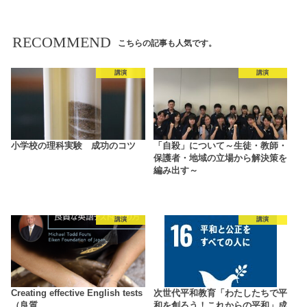
RECOMMEND
こちらの記事も人気です。
講演
講演
小学校の理科実験 成功のコツ
「自殺」について～生徒・教師・
保護者・地域の立場から解決策を
編み出す～
講演
講演
Creating effective English tests
次世代平和教育「わたしたちで平
（良質…
和を創ろう！これからの平和」成