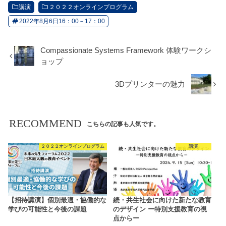
講演
２０２２オンラインプログラム
2022年8月6日16：00－17：00
Compassionate Systems Framework 体験ワークシ
ョップ
3Dプリンターの魅力
RECOMMEND
こちらの記事も人気です。
２０２２オンラインプログラム
講演
【招待講演】個別最適・協働的な
続・共生社会に向けた新たな教育
学びの可能性と今後の課題
のデザイン ー特別支援教育の視
点からー